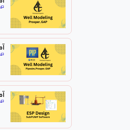
آم
آموزش
آم