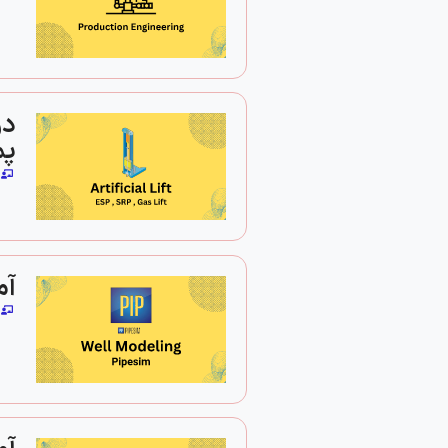
پمپ
آم