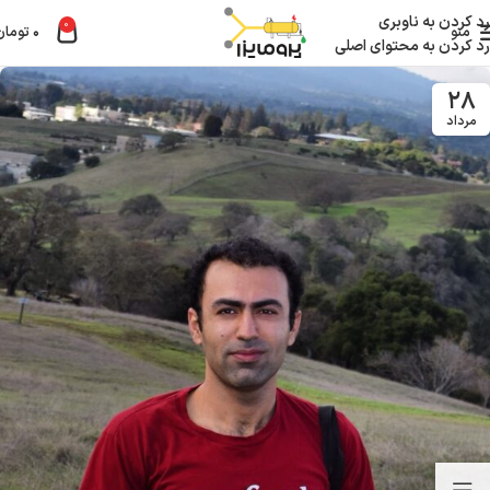
رد کردن به ناوبری
0
منو
۰
تومان
رد کردن به محتوای اصلی
۲۸
مرداد