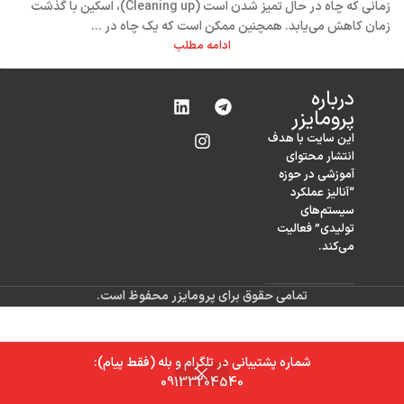
زمانی که چاه در حال تمیز شدن است (Cleaning up)، اسکین با گذشت
زمان کاهش می‌یابد. همچنین ممکن است که یک چاه در ...
ادامه مطلب
درباره‌
پرومایزر
این سایت با هدف
انتشار محتوای
آموزشی در حوزه
“آنالیز عملکرد
سیستم‌های
تولیدی” فعالیت
می‌کند.
تمامی حقوق برای پرومایزر محفوظ است.
شماره پشتیبانی در تلگرام و بله (فقط پیام):
0
09133204540
خانه
فروشگاه
سبد خرید
حساب کاربری من