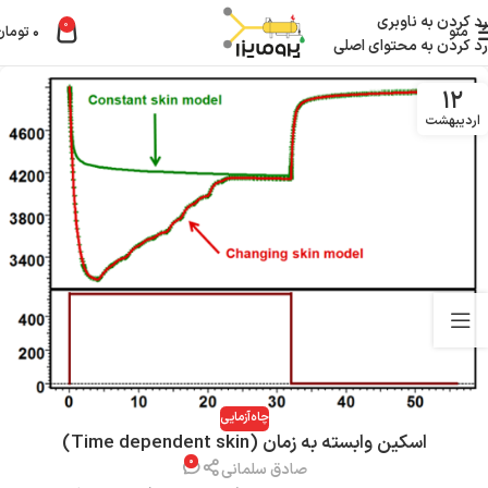
رد کردن به ناوبری
0
منو
۰
تومان
رد کردن به محتوای اصلی
۱۲
اردیبهشت
چاه‌آزمایی
اسکین وابسته به زمان (Time dependent skin)
۰
صادق سلمانی