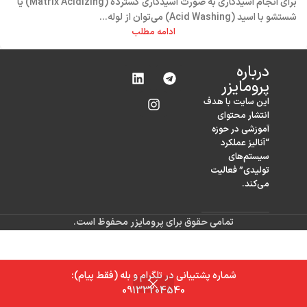
برای انجام اسیدکاری به صورت اسیدکاری گسترده (Matrix Acidizing) یا
شستشو با اسید (Acid Washing) می‌توان از لوله...
ادامه مطلب
درباره‌
پرومایزر
این سایت با هدف
انتشار محتوای
آموزشی در حوزه
“آنالیز عملکرد
سیستم‌های
تولیدی” فعالیت
می‌کند.
تمامی حقوق برای پرومایزر محفوظ است.
شماره پشتیبانی در تلگرام و بله (فقط پیام):
0
09133204540
خانه
فروشگاه
سبد خرید
حساب کاربری من