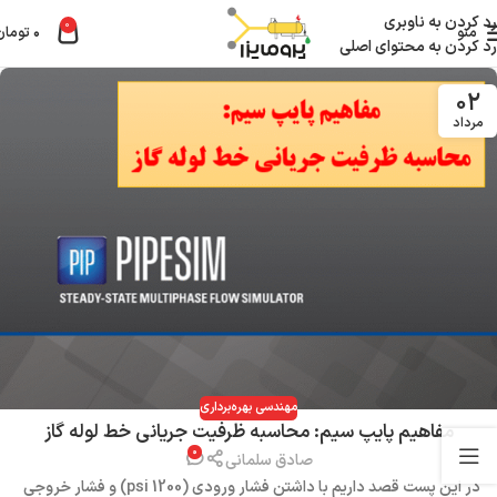
رد کردن به ناوبری
0
منو
۰
تومان
رد کردن به محتوای اصلی
۰۲
مرداد
مهندسی بهره‌برداری
مفاهیم پایپ سیم: محاسبه ظرفیت جریانی خط لوله گاز
۰
صادق سلمانی
در این پست قصد داریم با داشتن فشار ورودی (1200 psi) و فشار خروجی