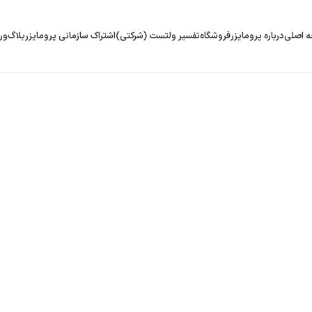
 اصلی
درباره پرومایزر
فروشگاه
تفسیر ولتست (شرکتی)
اشتراک سازمانی پرومایزر
بلاگ
ور