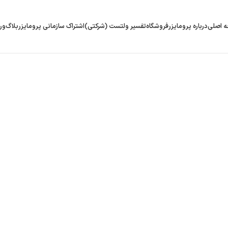
 اصلی
درباره پرومایزر
فروشگاه
تفسیر ولتست (شرکتی)
اشتراک سازمانی پرومایزر
بلاگ
ور