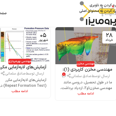
رد کردن به ناوبری
رد کردن به محتوای اصلی
صفحه
۰۵
۲۸
خرداد
شهریور
مهندسی بهره‌برداری
مهندسی مخزن
آزمایش‌های لایه‌آزمایی مکرر
مهندسی مخزن کاربردی (۱):
یک مثال واقعی از چاه‌های
ارسال توسط
صادق سلمانی
۰
اهمیت داده‌های مغزه + یک
ارسال توسط
صادق سلمانی
ایران
آزمایش‌های لایه‌آزمایی مکرر
سری مفاهیم مهم
ما در طول تحصیل، دروسی مانند
(Repeat Formation Test
مهندسی مخزن1و2، ازدیاد برداشت،
ادامه مطلب
مراحل توسعه مخازن و نیز در ز
ادامه مطلب
مخازن شکافدار، آزمایشگاه سنگ و
اجرای روش‌های ازدیاد بر...
سیال، شبیه‌سازی و بسیاری دروس
دیگر را پاس می‌کنیم ولی در عمل ....