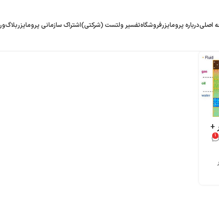
 اصلی
درباره پرومایزر
فروشگاه
تفسیر ولتست (شرکتی)
اشتراک سازمانی پرومایزر
بلاگ
ور
 +
۱
) در
مان