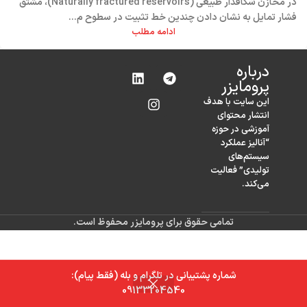
در مخازن شکافدار طبیعی (Naturally fractured reservoirs)، مشتق
فشار تمایل به نشان دادن چندین خط تثبیت در سطوح م...
ادامه مطلب
درباره‌
پرومایزر
این سایت با هدف
انتشار محتوای
آموزشی در حوزه
“آنالیز عملکرد
سیستم‌های
تولیدی” فعالیت
می‌کند.
تمامی حقوق برای پرومایزر محفوظ است.
شماره پشتیبانی در تلگرام و بله (فقط پیام):
0
09133204540
خانه
فروشگاه
سبد خرید
حساب کاربری من