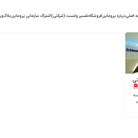
 اصلی
درباره پرومایزر
فروشگاه
تفسیر ولتست (شرکتی)
اشتراک سازمانی پرومایزر
بلاگ
ور
؛ شرکتی
۰
و سه
ه
ت