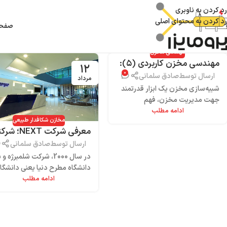
رد کردن به ناوبری
رد کردن به محتوای اصلی
صفحه
مهندسی مخزن
مهندسی مخزن کاربردی (۵):
۱۲
۰
شبیه‌سازی مخزن
ارسال توسط
صادق سلمانی
مرداد
شبیه‌سازی مخزن یک ابزار قدرتمند
جهت مدیریت مخزن، فهم
ادامه مطلب
زمین‌شناسی مخزن و پیش‌بینی رفتار
مخازن شکافدار طبیعی
مخزن در سناریوهای مختلف ...
معرفی شرکت NEXT
پیشرو در زمینه آموزش
ارسال توسط
صادق سلمانی
نرم‌افزارهای مهندسی نفت
در سال 2000، شرکت شلمبرژه 
دانشگاه مطرح دنیا یعنی دانشگا
ادامه مطلب
تگزاس A&M، اوکلاماها و هریو
وات توانایی‌های...