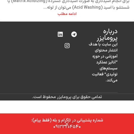
برای انجام اسیدکاری به صورت اسیدکاری گسترده (Matrix Acidizing) یا
شستشو با اسید (Acid Washing) می‌توان از لوله...
ادامه مطلب
درباره‌
پرومایزر
این سایت با هدف
انتشار محتوای
آموزشی در حوزه
“آنالیز عملکرد
سیستم‌های
تولیدی” فعالیت
می‌کند.
تمامی حقوق برای پرومایزر محفوظ است.
شماره پشتیبانی در تلگرام و بله (فقط پیام):
0
09133204540
خانه
فروشگاه
سبد خرید
حساب کاربری من