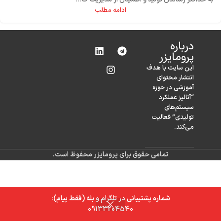
ادامه مطلب
درباره‌
پرومایزر
این سایت با هدف
انتشار محتوای
آموزشی در حوزه
“آنالیز عملکرد
سیستم‌های
تولیدی” فعالیت
می‌کند.
تمامی حقوق برای پرومایزر محفوظ است.
شماره پشتیبانی در تلگرام و بله (فقط پیام):
0
09133204540
خانه
فروشگاه
سبد خرید
حساب کاربری من