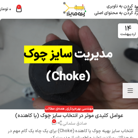
رد کردن به ناوبری
0
منو
۰
تومان
رد کردن به محتوای اصلی
۱۴
اردیبهشت
مهندسی بهره‌برداری
,
همه‌ی مطالب
عوامل کلیدی موثر در انتخاب سایز چوک (یا کاهنده)
۰
صادق سلمانی
انتخاب سایز بهینه چوک یا کاهنده (Choke) برای یک چاه یک گام مهم در
به حداکثر رساندن تولید و اطمینان از مدیریت ک...