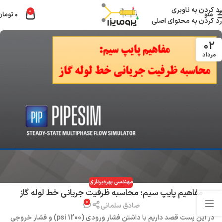
رد کردن به ناوبری
0
منو
۰
تومان
رد کردن به محتوای اصلی
۰۲
مرداد
مهندسی بهره‌برداری
مفاهیم پایپ سیم: محاسبه ظرفیت جریانی خط لوله گاز
۰
صادق سلمانی
در این پست قصد داریم با داشتن فشار ورودی (1200 psi) و فشار خروجی