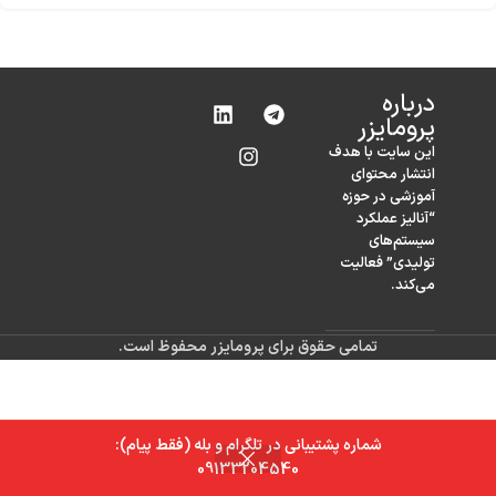
درباره‌
پرومایزر
این سایت با هدف
انتشار محتوای
آموزشی در حوزه
“آنالیز عملکرد
سیستم‌های
تولیدی” فعالیت
می‌کند.
تمامی حقوق برای پرومایزر محفوظ است.
شماره پشتیبانی در تلگرام و بله (فقط پیام):
0
09133204540
خانه
فروشگاه
سبد خرید
حساب کاربری من