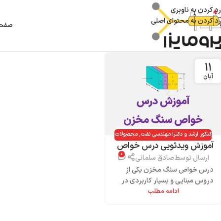
رد کردن به ناوبری
رد کردن به محتوای اصلی
صفحه
۱۱
آبان
کنکور ارشد و دکترا مهندسی نفت
,
محصولات
آموزش ویدئویی درس خواص
۰
سنگ مخزن (به همراه نکته و
ارسال توسط
صادق سلمانی
تست کنکور)
درس خواص سنگ مخزن یکی از
دروس مبنایی و بسیار کاربردی در
ادامه مطلب
رشته مهندسی نفت است که هر سال
سوالات متعددی از این درس...