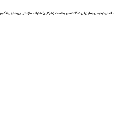
 اصلی
درباره پرومایزر
فروشگاه
تفسیر ولتست (شرکتی)
اشتراک سازمانی پرومایزر
بلاگ
ور