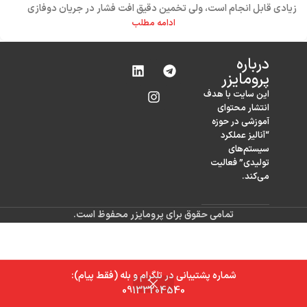
زیادی قابل انجام است، ولی تخمین دقیق افت فشار در جریان دوفازی
بسیار چالش برانگیز می‌باشد.
ادامه مطلب
درباره‌
پرومایزر
این سایت با هدف
انتشار محتوای
آموزشی در حوزه
“آنالیز عملکرد
سیستم‌های
تولیدی” فعالیت
می‌کند.
تمامی حقوق برای پرومایزر محفوظ است.
شماره پشتیبانی در تلگرام و بله (فقط پیام):
0
09133204540
خانه
فروشگاه
سبد خرید
حساب کاربری من