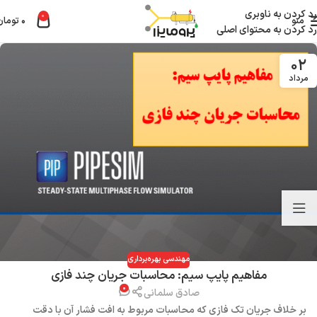
رد کردن به ناوبری
0
منو
۰
تومان
رد کردن به محتوای اصلی
۰۲
مرداد
مهندسی بهره‌برداری
مفاهیم پایپ سیم: محاسبات جریان چند فازی
۰
صادق سلمانی
بر خلاف جریان تک فازی که محاسبات مربوط به افت فشار آن با دقت