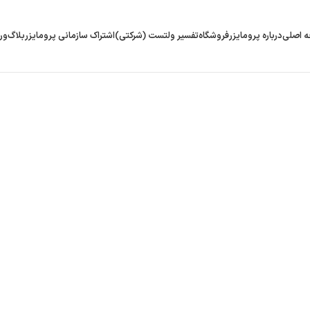
 اصلی
درباره پرومایزر
فروشگاه
تفسیر ولتست (شرکتی)
اشتراک سازمانی پرومایزر
بلاگ
ور