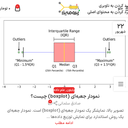
رد کردن به ناوبری
0
منو
۰
تومان
رد کردن به محتوای اصلی
۲۲
شهریور
پایتون
,
علم داده
نمودار جعبه‌ای (boxplot) چیست؟
۰
صادق سلمانی
تصویر بالا، نمایشگر یک نمودار جعبه‌ای (boxplot) است. نمودار جعبه‌ای
یک روش استاندارد برای نمایش توزیع داده‌ها ...
ادامه مطلب