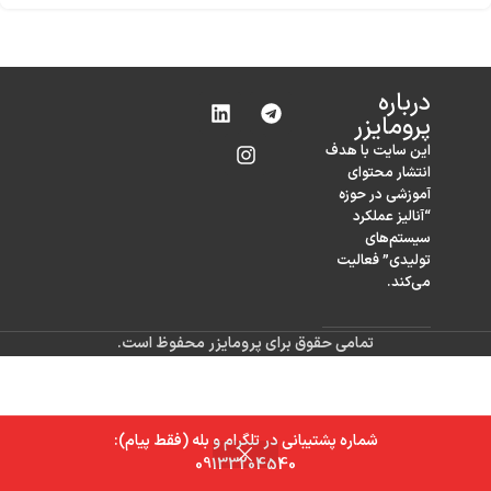
درباره‌
پرومایزر
این سایت با هدف
انتشار محتوای
آموزشی در حوزه
“آنالیز عملکرد
سیستم‌های
تولیدی” فعالیت
می‌کند.
تمامی حقوق برای پرومایزر محفوظ است.
شماره پشتیبانی در تلگرام و بله (فقط پیام):
0
09133204540
خانه
فروشگاه
سبد خرید
حساب کاربری من