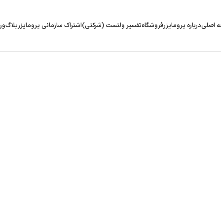
 اصلی
درباره پرومایزر
فروشگاه
تفسیر ولتست (شرکتی)
اشتراک سازمانی پرومایزر
بلاگ
ور