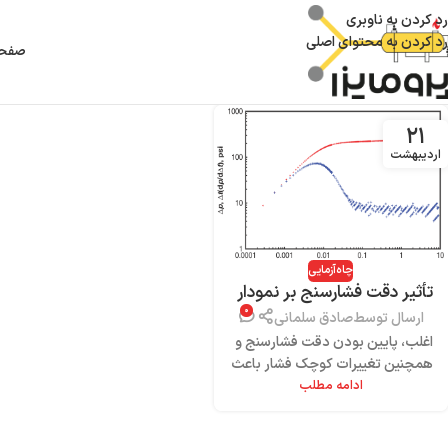
رد کردن به ناوبری
رد کردن به محتوای اصلی
صفحه
۲۱
اردیبهشت
چاه‌آزمایی
تأثیر دقت فشارسنج بر نمودار
۰
مشتق فشار
ارسال توسط
صادق سلمانی
اغلب، پایین بودن دقت فشارسنج و
همچنین تغییرات کوچک فشار باعث
ادامه مطلب
می‌شوند که منحنی مشتق فشار به
صورت نواری (banded)...