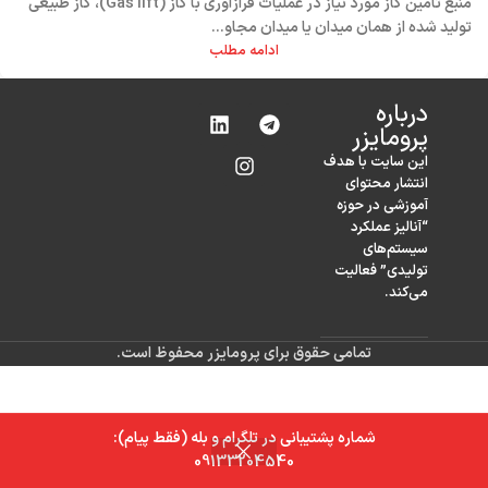
منبع تأمین گاز مورد نیاز در عملیات فرازآوری با گاز (Gas lift)، گاز طبیعی
تولید شده از همان میدان یا میدان مجاو...
ادامه مطلب
درباره‌
پرومایزر
این سایت با هدف
انتشار محتوای
آموزشی در حوزه
“آنالیز عملکرد
سیستم‌های
تولیدی” فعالیت
می‌کند.
تمامی حقوق برای پرومایزر محفوظ است.
شماره پشتیبانی در تلگرام و بله (فقط پیام):
0
09133204540
خانه
فروشگاه
سبد خرید
حساب کاربری من