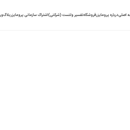
 اصلی
درباره پرومایزر
فروشگاه
تفسیر ولتست (شرکتی)
اشتراک سازمانی پرومایزر
بلاگ
ور