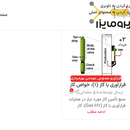
رد کردن به ناوبری
رد کردن به محتوای اصلی
صفحه
۰۲
خرداد
فرازآوری مصنوعی
,
مهندسی بهره‌برداری
فرازآوری با گاز (۱): خواص گاز
۰
تزریقی
ارسال توسط
صادق سلمانی
منبع تأمین گاز مورد نیاز در عملیات
فرازآوری با گاز (Gas lift)، گاز
ادامه مطلب
طبیعی تولید شده از همان میدان یا
میدان مجاو...