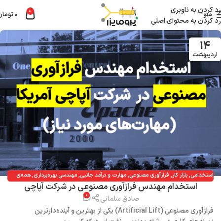
رد کردن به ناوبری
0
منو
۰
تومان
رد کردن به محتوای اصلی
۱۴
اردیبهشت
استخدامی
,
بازار کار
,
فرازآوری مصنوعی
,
مهارت و درآمد جانبی
,
مهندسی بهره‌برداری
,
همه‌ی
استخدام مهندس فرازآوری مصنوعی در شرکت آپاچی
مطالب
۰
صادق سلمانی
فرازآوری مصنوعی (Artificial Lift) یکی از بهترین و آینده‌دارترین