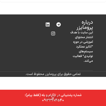
درباره‌
پرومایزر
این سایت با هدف
انتشار محتوای
آموزشی در حوزه
“آنالیز عملکرد
سیستم‌های
تولیدی” فعالیت
می‌کند.
تمامی حقوق برای پرومایزر محفوظ است.
شماره پشتیبانی در تلگرام و بله (فقط پیام):
0
09133204540
خانه
فروشگاه
سبد خرید
حساب کاربری من