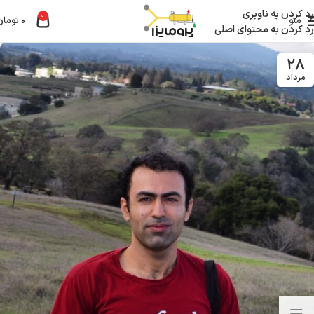
رد کردن به ناوبری
0
منو
۰
تومان
رد کردن به محتوای اصلی
۲۸
مرداد