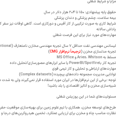
مزایا و شرایط شغلی
حقوق پایه پیشنهادی: ۱۵۰ تا ۲۰۴ هزار دلار در سال
بیمه سلامت، چشم پزشکی و دندان پزشکی
شرایط کاری به صورت ترکیبی از کار آفیس و دورکاری است. گاهی اوقات نیز سفر 
پاداش سالانه
مهارت‌های مورد نیاز برای این فرصت شغلی
لیسانس مهندسی نفت حداقل ۷ سال تجربه مهندسی مخازن نامتعارف (Unconventional)
تجربه مدلسازی مخزن (
ترجیحاً نرم‌افزار CMG
)
مسلط به Aries، Whitson و MS Office
تجربه کار باPowerBI/Spotfire یا سایر ابزارهای مصورسازی/تحلیل داده
مهارت‌های ارتباطی و تحلیلی و کار تیمی قوی
توانایی مدیریت مجموعه داده‌های پیچیده (Complex datasets)
توجه: برخی از این نرم‌افزارها در ایران مورد استفاده قرار نمی‌گیرند ولی به شد
شبیه‌سازی مخزن و آنالیز اقتصادی
را بلد باشید!
مسئولیت‌های شما در این پوزیشن شغلی
طرح‌های توسعه مخزن، همکاری با تیم علوم زمین برای بهینه‌سازی موقعیت حفر چاه در آینده و پیشنهاد عمل
نظارت مناسب چاه و مخزن برای ارزیابی عملکرد، تخمین هیدروکربن‌های درجا و ب