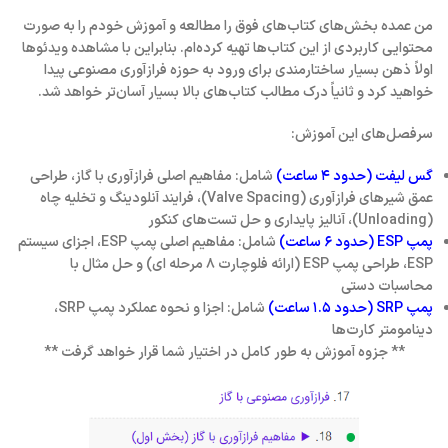
من عمده بخش‌های کتاب‌های فوق را مطالعه و آموزش خودم را به صورت
محتوایی کاربردی از این کتاب‌ها تهیه کرده‌ام. بنابراین با مشاهده ویدئوها
اولاً ذهن بسیار ساختارمندی برای ورود به حوزه فرازآوری مصنوعی پیدا
خواهید کرد و ثانیاً درک مطالب کتاب‌های بالا بسیار آسان‌تر خواهد شد.
سرفصل‌های این آموزش:
گس لیفت (حدود ۴ ساعت)
شامل: مفاهیم اصلی فرازآوری با گاز، طراحی
عمق شیرهای فرازآوری (Valve Spacing)، فرایند آنلودینگ و تخلیه چاه
(Unloading)، آنالیز پایداری و حل تست‌های کنکور
پمپ ESP (حدود ۶ ساعت)
شامل: مفاهیم اصلی پمپ ESP، اجزای سیستم
ESP، طراحی پمپ ESP (ارائه فلوچارت ۸ مرحله ای) و حل مثال با
محاسبات دستی
پمپ SRP (حدود ۱.۵ ساعت)
شامل: اجزا و نحوه عملکرد پمپ SRP،
دینامومتر کارت‌ها
** جزوه آموزش به طور کامل در اختیار شما قرار خواهد گرفت **