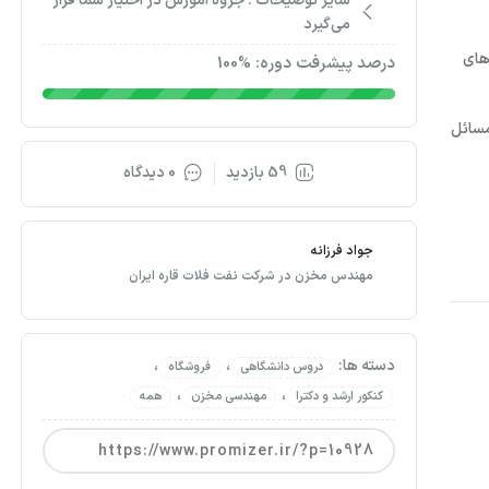
سایر توضیحات :
جزوه آموزش در اختیار شما قرار
می‌گیرد
‌های
درصد پیشرفت دوره: %100
ک جزوه ۸۵ صفحه‌ای که شامل مسائل
59 بازدید
0 دیدگاه
جواد فرزانه
مهندس مخزن در شرکت نفت فلات قاره ایران
دسته ها:
،
،
دروس دانشگاهی
فروشگاه
،
،
کنکور ارشد و دکترا
مهندسی مخزن
همه