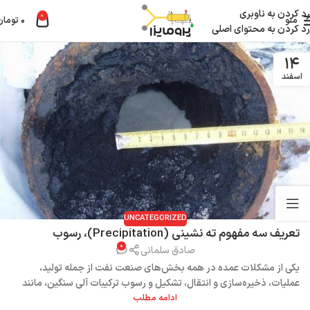
رد کردن به ناوبری
0
منو
۰
تومان
رد کردن به محتوای اصلی
۱۴
اسفند
UNCATEGORIZED
تعریف سه مفهوم ته نشینی (Precipitation)، رسوب
۰
(Deposition) و لختگی (Flocculation) در مباحث مربوط به
صادق سلمانی
آسفالتین
یکی از مشکلات عمده در همه بخش‌های صنعت نفت از جمله تولید،
عملیات، ذخیره‌سازی و انتقال، تشکیل و رسوب ترکیبات آلی سنگین، مانند
ادامه مطلب
آسفالتین و واکس در تجهیزات و خطوط لوله است ...