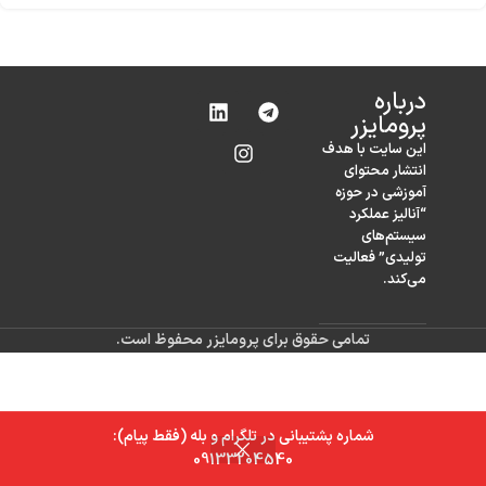
درباره‌
پرومایزر
این سایت با هدف
انتشار محتوای
آموزشی در حوزه
“آنالیز عملکرد
سیستم‌های
تولیدی” فعالیت
می‌کند.
تمامی حقوق برای پرومایزر محفوظ است.
شماره پشتیبانی در تلگرام و بله (فقط پیام):
0
09133204540
خانه
فروشگاه
سبد خرید
حساب کاربری من