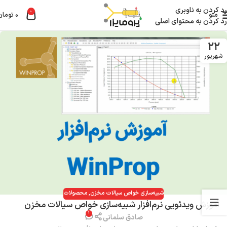
رد کردن به ناوبری
0
منو
۰
تومان
رد کردن به محتوای اصلی
۲۲
شهریور
شبیه‌سازی خواص سیالات مخزن
,
محصولات
آموزش ویدئویی نرم‌افزار شبیه‌سازی خواص سیالات مخزن
۱
WinProp
صادق سلمانی