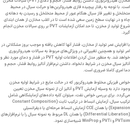
مخازن هیدروکربوری، داشتن روابط فشار، حجم و دمای (PVT) سیالات مخزن
است. با توجه به رفتار پیچیده فازی هیدروکربن‌ها و حرکت سیال در محیط
متخلخل و تغییر فاز سیال هنگام عبور از محیط متخلخل و رسیدن به دهانه‌ی
چاه و در نهایت سطح زمین سعی شده است تا در اغلب مخازن از همان ابتدای
شروع تولید از مخزن، تا حد امکان آزمایشات PVT بر روی سیالات مخزن انجام
گیرد.
با افزایش عمر تولید از مخازن، فشار آنها کاهش یافته و موجب بروز مشکلاتی در
امر تولید و همچنین تغییراتی در ویژگی‌های مربوط به سیالات هیدروکربوری
خواهد شد. به منظور مدل کردن اطلاعات اولیه PVT در فشار و دمای مورد نظر و
آنالیز سیال مخزن در شرایط دلخواه، داشتن نرم‌افزار آنالیز روابط فشار، حجم و
دما امری کاملا ضروری است.
خواص فیزیکی مخلوط هیدروکربور که در حالت مایع در شرایط اولیه مخزن
وجود دارد به وسیله آزمایش PVT و آنالیز آن از نمونه سیال مخزن تعیین
می‌گردد. برای بررسی خواص نفت، میتوان کلیه داده‌های آزمایشگاهی شامل
ترکیب سیال، آزمایش انبساط در ترکیب ثابت (Constant Composition
Expansion) یا همان CCE آزمایش انبساط مرحله‌ای یا دیفرانسیلی
(Differential Liberation) یا همان DL مربوط به نمونه سیال را با نرم‌افزارهای
PVTsim و PVTi و WinProp شبیه‌سازی نمود.