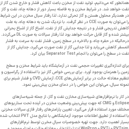
همانطور که می‌دانیم، تولید نفت از مخزن باعث کاهش فشار و خارج شدن گاز از
نفت خواهد شد. در شرایط مخزن و به فاصله بسیار دور از دهانه چاه، نفت و گاز
در همدیگر محلول هستن و گاز تحرکی ندارد، لذا رفتار سیال مخزن در این شرایط
را می‌توان به صورت CCE در نظر گرفت. با نزدیک شدن به دهانه چاه، به علت
کاهش تدریجی فشار و در نتیجه جدایش گاز از نفت، اشباع گاز از اشباع بحرانی
بیشتر شده و گاز قابل حرکت خواهد بود لذا رفتار سیالات به صورت DL می‌گردد.
درحالیکه در حفره چاه، و بالاخره در سطح زمین، فشار نفت به سرعت به فشار
اتمسفر کاهش می‌یابد و لذا جدایی گاز از نفت صورت می‌گیرد، جدایش گاز از
نفت در سطح را می‌توان با انجام Separator Test بیان کرد.
برای اندازه‌گیری تغییرات حجمی نفت در آزمایشگاه باید شرایط مخزن و سطح
زمین را همزمان بوجود آورد. برای بررسی خواص گاز نیز با استفاده از رگراسیون و
تنظیم معادله حالت در برابر آزمایش‌های CCE، آزمایش CVD و فشار شبنم برای
نمونه سیال، می‌توان این خواص را در دمای مخزن پیش‌بینی نمود.
در کار با نرم‌افزار‌های شبیه‌سازی مخازن نفت و گاز، از جمله شبیه‌سازهای
Eclipse و CMG که جهت پیش‌بینی وضعیت مخزن در آینده تحت سناریوهای
مختلف مورد استفاده قرار می‌گیرد، تعیین پارامترهای رفتار فازی سیالات مخزنی
با استفاده از تطبیق اطلاعات موجود آزمایشگاهی با نتایج مدل PVT انتخاب شده
بسیار اهمیت دارد. جهت تهیه خصوصیات سیال مخرن توسط نرم‌افزارهای
PVTsim و PVTi و WinProp ابتدا با انتخاب معادله حالت و اجزاء موجود و