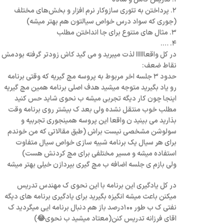
۲. پرداختن به تئوری سازوکار نرم افزار و بخش‌های مختلف
(جوری که سواد درس خواص سیالتون هم بهتر میشه)
۳. مثال های متنوع برای جا انداختن مطلب
۴. ….
در کل واقعاااااا لذت میبرید و می گید کاش زودتر گرفته بودمش
نقاط ضعف:
حدود ۳ جلسه اخر مربوط به پروسه مچ گیریه که وقتی برنامه
رو یاد بگیرید متوجه میشید هدف اصلی برنامه همین مچ گیریه
اینجا چون کار دیگه تجربی میشه ب نحوی شاید حس کنید
مطلب خوب منتقل نشده ولی بعد ک بیشتر روی برنامه وقت
بذارید می بینید ن واقعا این پروسه همینجوری تجربیه و
سولوشن مشخصی نیست براش (طبق مقالاتی که من خوندم
برای هر سیال یک برنامه شبیه سازی خواص سیال متفاوت
استفاده میشه و مسیر مختلفی برای مچ کردنش هست)
ولی بازم ی جلسه اضافه ب مچ گیری بپردازن خیلی بهتر میشه
در کل یادگیری این برنامه با این نحوی ک مهندس تدریس
میکنن باعث میشه انگیزه بگیرید برای یادگیری برنامه های دیگه
نفتی ک ب طور ۱۰۰درصد باز هم دنبال برنامه ایی میگردید ک
اقای فرزانه تدریس کنن(معتاد میشید ب نحوی😂)