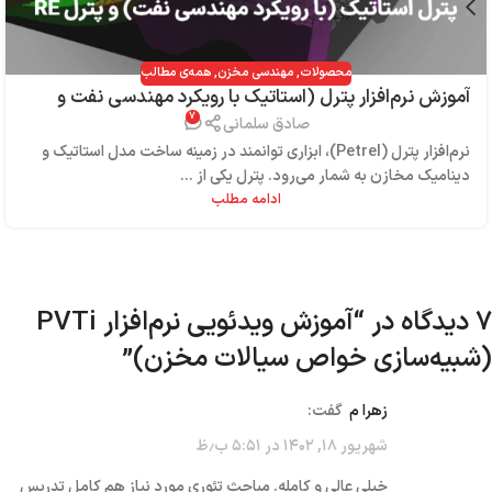
محصولات
,
مهندسی مخزن
,
همه‌ی مطالب
آموزش نرم‌افزار پترل (استاتیک با رویکرد مهندسی نفت و
۷
پترل RE)
صادق سلمانی
نرم‌افزار پترل (Petrel)، ابزاری توانمند در زمینه ساخت مدل استاتیک و
دینامیک مخازن به شمار می‌رود. پترل یکی از ...
ادامه مطلب
7 دیدگاه در “
آموزش ویدئویی نرم‌افزار PVTi
(شبیه‌سازی خواص سیالات مخزن)
”
زهرا م
گفت:
شهریور ۱۸, ۱۴۰۲ در ۵:۵۱ ب٫ظ
خیلی عالی و کامله. مباحث تئوری مورد نیاز هم کامل تدریس