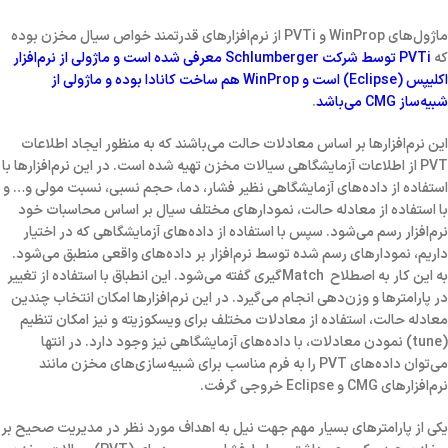
ماژول‌های WinProp و PVTi از نرم‌افزارهای قدرتمند خواص سیال مخزن بوده
که
PVTi
توسط شرکت Schlumberger معرفی شده است و ماژولی از نرم‌افزار
اکلیپس (
Eclipse
) است و
WinProp
هم ساخت کانادا بوده و ماژولی از
شبیه‌ساز
CMG
می‌باشد
.
این نرم‌افزارها بر اساس معادلات حالت می‌باشند که به منظور ایجاد اطلاعات
PVT از اطلاعات آزمایشگاهی سیالات مخزن تهیه شده است. در این نرم‌افزارها با
استفاده از داده‌های آزمایشگاهی نظیر فشار، دما، حجم نسبی، نسبت مولی و… و
با استفاده از معادله حالت، نمودارهای مختلف سیال بر اساس محاسبات خود
نرم‌افزار رسم می‌شود. سپس با استفاده از داده‌های آزمایشگاهی که در اختیار
داریم، نمودارهای رسم شده توسط نرم‌افزار بر داده‌های واقعی منطبق می‌شود.
به این کار به اصطلاح Matchگیری گفته می‌شود. این انطباق با استفاده از تغییر
در پارامترها و وزن‌دهی انجام می‌گیرد. در این نرم‌افزارها امکان انتخاب چندین
معادله حالت، استفاده از معادلات مختلف برای ویسکوزیته و نیز امکان تنظیم
(tune) نمودن معادلات، با داده‌های آزمایشگاهی نیز وجود دارد. در انتها
می‌توان داده‌های PVT را به فرم مناسب برای شبیه‌سازی‌های مخزن مانند
نرم‌افزارهای CMG و Eclipse خروجی گرفت.
یکی از پارامترهای بسیار مهم جهت نیل به اهداف مورد نظر در مدیریت صحیح بر