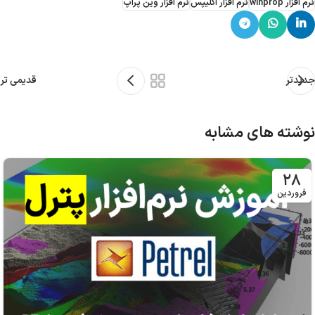
نرم افزار winprop
نرم افزار اکلیپس
نرم افزار وین پراپ
جدیدتر
قدیمی تر
نوشته های مشابه
۲۸
فروردین