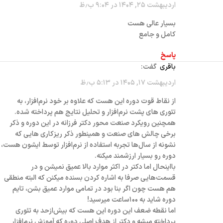
اردیبهشت ۲۵, ۱۴۰۴ در ۹:۰۴ ب٫ظ
بسیار عالی هست
کامل و جامع
پاسخ
باقری
گفت:
اردیبهشت ۱۷, ۱۴۰۵ در ۵:۱۳ ب٫ظ
از نقاط قوت دوره این هست که علاوه بر خود نرم‌افزار، به
تئوری های پشت نرم‌افزار و تحلیل نتایج هم پرداخته شده.
همچنین رویکرد صنعت محور دکتر فرزانه در این دوره و ذکر
برخی چالش های صنعت و همینطور ذکر ریزکاری هایی که
نشونه از سال‌ها تجربه استفاده از نرم‌افزار توسط ایشون هست،
دوره رو بسیار ارزشمند میکنه.
بااینحال اما دکتر در اکثر موارد بالا عمیق نمیشن و در
قسمت‌هایی صرفا به اشاره کردن بسنده میکنن که البته منطقی
هم هست چون اگر بنا بود در تمامی موارد عمیق بشن، تایم
دوره شاید به ۱۰۰ساعت میرسید!
اما نقطه‌ ضعف این دوره این هست که بیش‌ازحد به تئوری
پرداخته میشه و دکتر از هدف اصلی دوره که آموزش نرم‌افزار