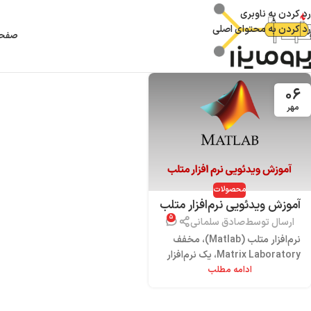
رد کردن به ناوبری
رد کردن به محتوای اصلی
صفحه
۰۶
مهر
محصولات
آموزش ویدئویی نرم‌افزار متلب
۵
ویژه مهندسان نفت و شیمی
ارسال توسط
صادق سلمانی
نرم‌افزار متلب (Matlab)، مخفف
Matrix Laboratory، یک نرم‌افزار
ادامه مطلب
کامپیوتری تازه بهینه شده برای انجام
محاسبات مهندسی و علمی است.