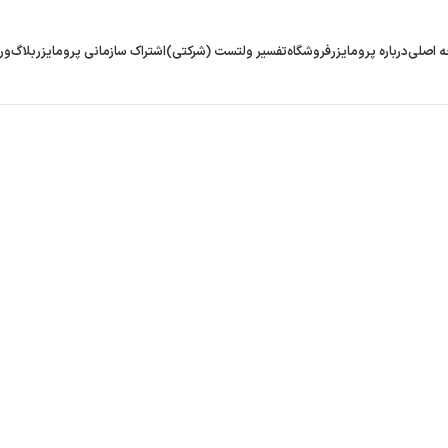
 اصلی
درباره پرومایزر
فروشگاه
تفسیر ولتست (شرکتی)
اشتراک سازمانی پرومایزر
بلاگ
ور