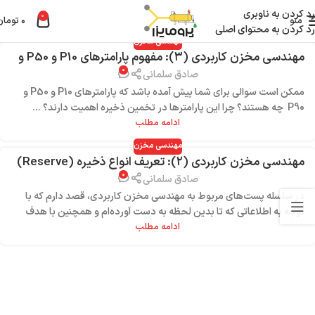
رد کردن به ناوبری
0
منو
۰
تومان
رد کردن به محتوای اصلی
مهندسی مخزن
مهندسی مخزن کاربردی (۳): مفهوم پارامترهای P10 و P50 و
۰
P90 در تخمین ذخیره
صادق سلمانی
ممکن است سوالی برای شما پیش آمده باشد که پارامترهای P10 و P50 و
P90 چه هستند؟ چرا این پارامترها در تخمین ذخیره اهمیت دارند؟ ...
ادامه مطلب
مهندسی مخزن
مهندسی مخزن کاربردی (۲): تعریف انواع ذخیره (Reserve)
۰
+ مراحل عمر مخزن
صادق سلمانی
در سلسله پست‌های مربوط به مهندسی مخزن کاربردی، قصد دارم که با
توجه به اطلاعاتی که تا بدین لحظه به دست آورده‌ام و همچنین با هدف
ثبت و مستندسازی آنها، ...
ادامه مطلب