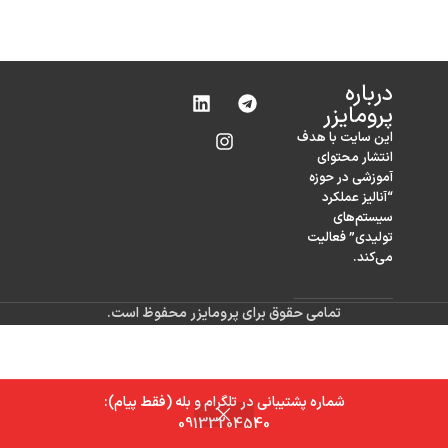
درباره‌
پرومایزر
این سایت با هدف
انتشار محتوای
آموزشی در حوزه
“آنالیز عملکرد
سیستم‌های
تولیدی” فعالیت
می‌کند.
تمامی حقوق برای پرومایزر محفوظ است.
شماره پشتیبانی در تلگرام و بله (فقط پیام):
0
09133204540
خانه
فروشگاه
سبد خرید
حساب کاربری من