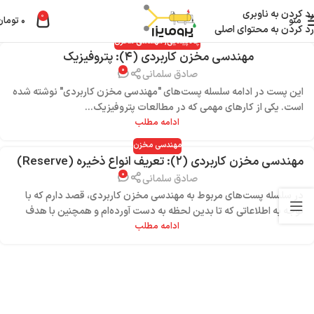
رد کردن به ناوبری
0
منو
۰
تومان
رد کردن به محتوای اصلی
چاه‌پیمایی
,
مهندسی مخزن
مهندسی مخزن کاربردی (۴): پتروفیزیک
۰
صادق سلمانی
این پست در ادامه سلسله پست‌های "مهندسی مخزن کاربردی" نوشته شده
است. یکی از کارهای مهمی که در مطالعات پتروفیزیک...
ادامه مطلب
مهندسی مخزن
مهندسی مخزن کاربردی (۲): تعریف انواع ذخیره (Reserve)
۰
+ مراحل عمر مخزن
صادق سلمانی
در سلسله پست‌های مربوط به مهندسی مخزن کاربردی، قصد دارم که با
توجه به اطلاعاتی که تا بدین لحظه به دست آورده‌ام و همچنین با هدف
ثبت و مستندسازی آنها، ...
ادامه مطلب