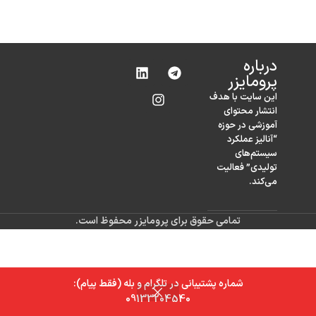
درباره‌
پرومایزر
این سایت با هدف
انتشار محتوای
آموزشی در حوزه
“آنالیز عملکرد
سیستم‌های
تولیدی” فعالیت
می‌کند.
تمامی حقوق برای پرومایزر محفوظ است.
شماره پشتیبانی در تلگرام و بله (فقط پیام):
0
09133204540
خانه
فروشگاه
سبد خرید
حساب کاربری من