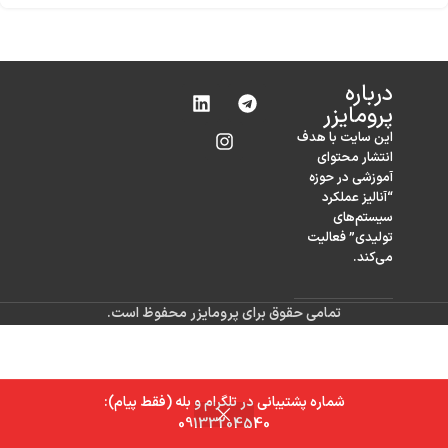
درباره‌
پرومایزر
این سایت با هدف
انتشار محتوای
آموزشی در حوزه
“آنالیز عملکرد
سیستم‌های
تولیدی” فعالیت
می‌کند.
تمامی حقوق برای پرومایزر محفوظ است.
شماره پشتیبانی در تلگرام و بله (فقط پیام):
0
09133204540
خانه
فروشگاه
سبد خرید
حساب کاربری من