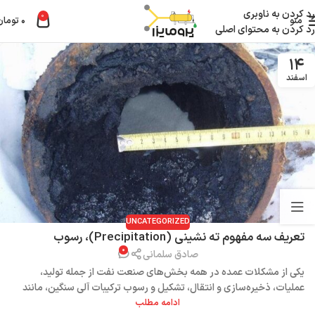
رد کردن به ناوبری
0
منو
۰
تومان
رد کردن به محتوای اصلی
۱۴
اسفند
UNCATEGORIZED
تعریف سه مفهوم ته نشینی (Precipitation)، رسوب
۰
(Deposition) و لختگی (Flocculation) در مباحث مربوط به
صادق سلمانی
آسفالتین
یکی از مشکلات عمده در همه بخش‌های صنعت نفت از جمله تولید،
عملیات، ذخیره‌سازی و انتقال، تشکیل و رسوب ترکیبات آلی سنگین، مانند
ادامه مطلب
آسفالتین و واکس در تجهیزات و خطوط لوله است ...