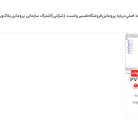
 اصلی
درباره پرومایزر
فروشگاه
تفسیر ولتست (شرکتی)
اشتراک سازمانی پرومایزر
بلاگ
ور
لات
ویی نرم‌افزار PVTi
۷
هت
یت