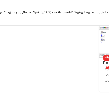
 اصلی
درباره پرومایزر
فروشگاه
تفسیر ولتست (شرکتی)
اشتراک سازمانی پرومایزر
بلاگ
ور
لات
ویی نرم‌افزار PVTi
۷
هت
یت