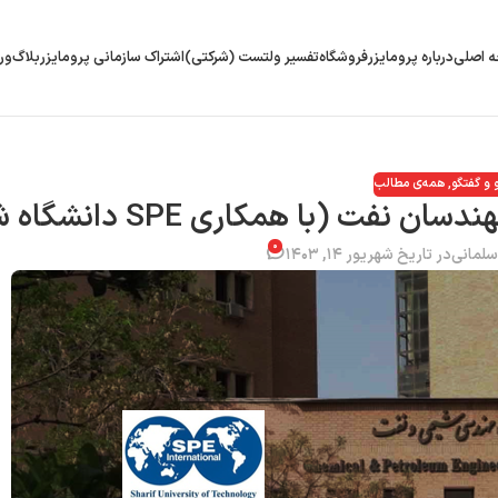
 اصلی
درباره پرومایزر
فروشگاه
تفسیر ولتست (شرکتی)
اشتراک سازمانی پرومایزر
بلاگ
ور
و و گفتگو
,
همه‌ی مطالب
 (با همکاری SPE دانشگاه شریف)
۰
لمانی
در تاریخ شهریور ۱۴, ۱۴۰۳