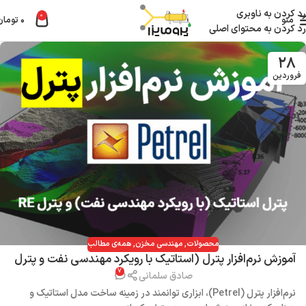
رد کردن به ناوبری
0
منو
۰
تومان
رد کردن به محتوای اصلی
۲۸
فروردین
محصولات
,
مهندسی مخزن
,
همه‌ی مطالب
آموزش نرم‌افزار پترل (استاتیک با رویکرد مهندسی نفت و پترل
۷
RE)
صادق سلمانی
نرم‌افزار پترل (Petrel)، ابزاری توانمند در زمینه ساخت مدل استاتیک و