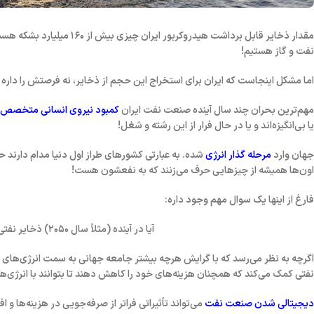
مقدار ذخایر قابل برداشت هیدروکربور ایران چیزی بیش از
١۶٠ میلیارد بشکه
هست (
نفت و گاز هستیم!
اما مشکل اینجاست که ایران برای استخراج این حجم از ذخایر، نه فرصتش را داره و 
مهم‌ترین بحران چند سال آینده صنعت نفت ایران
کمبود نیروی انسانی متخصص
یا بی‌انگیزه‌اند و یا در حال فرار از این رشته و شغل!
جهان وارد
مرحله گذار انرژی
شده. به عبارتی کشورهای طراز اول دنیا مدام دارند
اون‌ها همیشه از چیزهایی حرف می‌زنند که به نفعشون هست!
فارغ از اینها یک سوال مهم وجود داره:
آیا در آینده (مثلاً سال ۲۰۵۰) ذخایر نفتی ایران جزو دارایی‌های کم ارزش حساب میشن یا با ارزش؟
اگرچه به نظر می‌رسد که با گرایش هرچه بیشتر جامعه جهانی به سمت
انرژی‌های 
نفتی کمک می‌کند که همچنان هزینه‌های خود را کاهش دهند تا بتوانند با انرژی‌ها
دیجیتالی شدن صنعت نفت
می‌تواند تأثیراتی فراتر از صرفه‌جویی در هزینه‌ها و