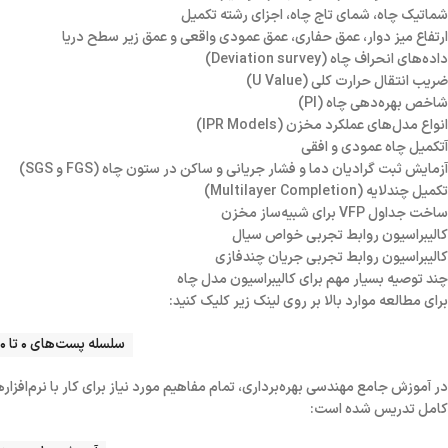
شماتیک چاه، شمای تاج چاه، اجزای رشته تکمیل
ارتفاع میز دوار، عمق حفاری، عمق عمودی واقعی و عمق زیر سطح دریا
داده‌های انحراف چاه (Deviation survey)
ضریب انتقال حرارت کلی (U Value)
شاخص بهره‌دهی چاه (PI)
انواع مدل‌های عملکرد مخزن (IPR Models)
آتکمیل چاه عمودی و افقی
آزمایش ثبت گرادیان دما و فشار جریانی و ساکن در ستون چاه (FGS و SGS)
تکمیل چندلایه (Multilayer Completion)
ساخت جداول VFP برای شبیه‌ساز مخزن
کالیبراسیون روابط تجربی خواص سیال
کالیبراسیون روابط تجربی جریان چندفازی
چند توصیه بسیار مهم برای کالیبراسیون مدل چاه
برای مطالعه موارد بالا بر روی لینک زیر کلیک کنید:
سلسله پست‌های ۰ تا ۱۰۰ مفاهیم اصلی مدلسازی چاه با نرم‌افزار
در آموزش جامع مهندسی بهره‌برداری، تمام مفاهیم مورد نیاز برای کار با نرم‌افزاره
کامل تدریس شده است: