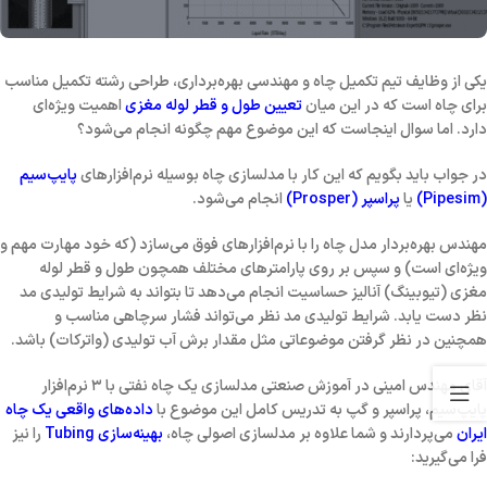
یکی از وظایف تیم تکمیل چاه و مهندسی بهره‌برداری، طراحی رشته تکمیل مناسب
برای چاه است که در این میان
تعیین طول و قطر لوله مغزی
اهمیت ویژه‌ای
دارد. اما سوال اینجاست که این موضوع مهم چگونه انجام می‌شود؟
در جواب باید بگویم که این کار با مدلسازی چاه بوسیله نرم‌افزارهای
پایپ‌سیم
(Pipesim)
یا
پراسپر (Prosper)
انجام می‌شود.
مهندس بهره‌بردار مدل چاه را با نرم‌افزارهای فوق می‌سازد (که خود مهارت مهم و
ویژه‌ای است) و سپس بر روی پارامترهای مختلف همچون طول و قطر لوله
مغزی (تیوبینگ) آنالیز حساسیت انجام می‌دهد تا بتواند به شرایط تولیدی مد
نظر دست یابد. شرایط تولیدی مد نظر می‌تواند فشار سرچاهی مناسب و
همچنین در نظر گرفتن موضوعاتی مثل مقدار برش آب تولیدی (واترکات) باشد.
آقای مهندس امینی در آموزش صنعتی مدلسازی یک چاه نفتی با ۳ نرم‌افزار
پایپ‌سیم، پراسپر و گپ به تدریس کامل این موضوع با
داده‌های واقعی یک چاه
ایران
می‌پردارند و شما علاوه بر مدلسازی اصولی چاه،
بهینه‌سازی Tubing
را نیز
فرا می‌گیرید: