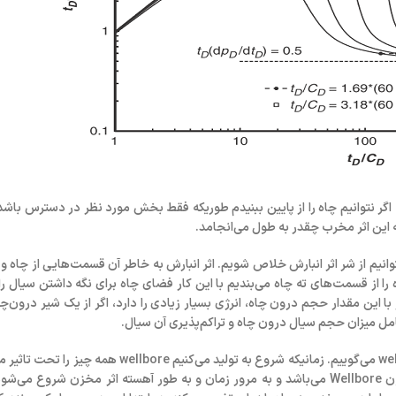
اگر نتوانیم چاه را از پایین ببنیدم طوریکه فقط بخش مورد نظر در دسترس باشد ب
ه
این اثر مخرب چقدر به طول می‌انجامد
.
انیم از شر اثر انبارش خلاص شویم. اثر انبارش به خاطر آن قسمت‌هایی از چاه و 
را از قسمت‌های ته چاه می‌بندیم با این کار فضای چاه برای نگه داشتن سیال را ا
با این مقدار حجم درون چاه، انرژی بسیار زیادی را دارد، اگر از یک شیر درون‌چ
امل میزان
حجم سیال درون چاه
و
تراکم‌پذیری آن سیال
.
✅ ما کلا دو سیستم مخزن «Reservoir» و چاه را داریم که اصطلاحا آن را wellbore می‌گوییم. زمانیکه 
تولید سیال به سطح می‌رسد در ابتدا سیال مربوط به مخزن نیست و سیال درون Wellbore می‌باشد و به مرور زمان و به طور آهسته اث