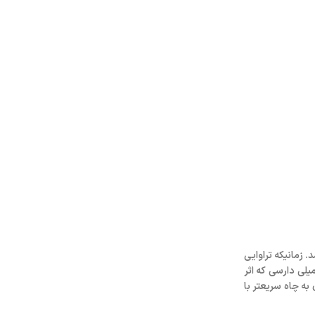
د
. زمانیکه تراوایی
اشد این به تعادل رسیدن و اثر انبارش ممکن است که ماه‌ها و سال‌ها طول بکشد، غیر قابل باور اما اتفاق می‌افتد. یک مخزن بوده با تراوایی ۰.۰۰۵ میلی دارسی که اثر
ه چاه سریعتر با