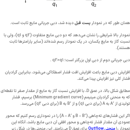
همان طور که در نمودار
پست قبل
دیده شد،
دبی جریانی مایع
ثابت است.
نمودار بالا شرایطی را نشان می‌دهد که دو دبی مایع متفاوت (q2 و q1)، ولی با
نسبت گاز به مایع یکسان، در یک نمودار رسم شده‌اند (سایر پارامترها ثابت
هستند).
دبی جریانی دوم از دبی اول بزرگتر است؛ q2>q1 .
افزایش دبی مایع باعث افزایش افت فشار اصطکاکی می‌شود، بنابراین گرادیان
فشار کلی نیز افزایش پیدا می‌کند.
مطابق شکل بالا، در عمق D، با افزایش نسبت گاز به مایع از مقدار صفر تا نقطه‌ای
که به
منحنی گرادیان مینیمم (Minimum gradient curve)
برسیم، فشار
تولیدی از ‘A به A (برای دبی q1) و از ‘B به B (برای دبی q2) می‌رسد.
اگر این فشارهای ته‌چاهی (‘B – B و ‘A – A) را در نموداری رسم کنیم که محور
عمودی آن مقدار فشار ته‌چاهی و محور افقی آن دبی مایع باشد، آنگاه این
نمودار را
منحنی Outflow
برای عمق D می‌نامند. این منحنی‌ها در شکل زیر