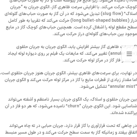
flow)
نامیده می‌شود؛ زیرا مایع فاز پیوسته است و گاز به صورت حباب‌های
کوچک حرکت می‌کند. با افزایش سرعت ظاهری گاز، الگوی جریان به
“جریان
اسلاگ” (slug flow)
تبدیل می‌شود که در آن گاز به صورت حباب‌های گلوله‌ای
دراز (long bullet-shaped bubbles) حرکت می‌کند که تقریبا به طور کامل
سطح مقطع لوله را اشغال کرده است. همچنین حباب‌های کوچک گاز در مایع
موجود بین حباب‌های گلوله‌ای دراز حرکت می‌کند.
اگر سرعت ظاهری گاز بیشتر افزایش یابد، الگوی جریان به
جریان حلقوی
(annular flow)
تغییر می‌کند، که مایعات یک فیلم بر روی دیواره لوله ایجاد
می‌کنند و فاز گاز در مرکز لوله حرکت می‌کند.
در نهایت، برای سرعت‌های ظاهری بیشتر، الگوی جریان هنوز جریان حلقوی است،
اما مقدار زیادی از قطرات مایع با گاز در مرکز لوله حرکت می‌کند و الگوی جریان
“annular mist”
تشکیل می‌شود.
بین جریان حلقوی و اسلاگ، یک الگوی جریان بسیار نامنظم و آشفته می‌تواند
شناسایی شود. این الگوی جریان
“churn”
نامیده می‌شود، که هر دو فاز در آن
پراکنده شده‌اند.
در چاهی که تحت فرازآوری با گاز قرار دارد، جریان حبابی در ته چاه می‌تواند
اتفاق بیفتد و زمانیکه گاز به سمت سطح حرکت می‌کند و در طول مسیر منبسط