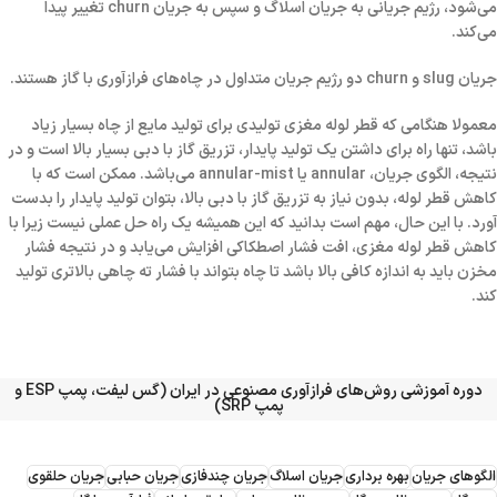
می‌شود، رژیم جریانی به جریان اسلاگ و سپس به جریان churn تغییر پیدا
می‌کند.
جریان slug و churn دو رژیم جریان متداول در چاه‌های فرازآوری با گاز هستند.
معمولا هنگامی که قطر لوله مغزی تولیدی برای تولید مایع از چاه بسیار زیاد
باشد، تنها راه برای داشتن یک تولید پایدار، تزریق گاز با دبی بسیار بالا است و در
نتیجه، الگوی جریان، annular یا annular-mist می‌باشد. ممکن است که با
کاهش قطر لوله، بدون نیاز به تزریق گاز با دبی بالا، بتوان تولید پایدار را بدست
آورد. با این حال، مهم است بدانید که این همیشه یک راه حل عملی نیست زیرا با
کاهش قطر لوله مغزی، افت فشار اصطکاکی افزایش می‌یابد و در نتیجه فشار
مخزن باید به اندازه کافی بالا باشد تا چاه بتواند با فشار ته چاهی بالاتری تولید
کند.
دوره آموزشی روش‌های فرازآوری مصنوعی در ایران (گس لیفت، پمپ ESP و
پمپ SRP)
الگوهای جریان
بهره برداری
جریان اسلاگ
جریان چندفازی
جریان حبابی
جریان حلقوی