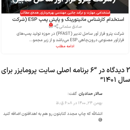
استخدامی
,
مهارت و درآمد جانبی
,
مهندسی بهره‌برداری
,
همه‌ی مطالب
استخدام کارشناس مانیتورینگ و پایش پمپ ESP (شرکت
۰
پترو فراز آور ساحل تدبیر)
صادق سلمانی
شرکت پترو فراز آور ساحل تدبیر (PFAST) در حوزه تولید پمپ‌های
فرازآور مصنوعی درون‌چاهی ESP می‌باشد و از زیر مجمو...
ادامه مطلب
2 دیدگاه در “
۶ برنامه اصلی سایت پرومایزر برای
سال ۱۴۰۱
”
سالار حدادیان
گفت:
بهمن ۲۴, ۱۴۰۰ در ۶:۰۸ ق٫ظ
انشالله که چاپ مجدد کتابتون رو هم به اهدافتون اضافه کنید
😅