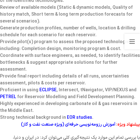
of the identified technologies.
Review of available models (
Static & dynamic models
, Quality of
history match
, Short term & long term
production forecasts
for
several scenarios).
Generate
production profiles
, number of wells, location & drilling
schedule for each scenario for each reservoir.
Provide pilot(s) program to assess the proposed technologies,
including: Completion design, monitoring program & cost.
Coordinate with surface engineers, as needed, to identify
facilities
bottlenecks
& suggest appropriate solutions for further
assessment.
Provide final report including details of all runs, uncertainties
assessment, pilots & costs per reservoir.
Proficient in using
ECLIPSE
,
Intersect
,
tNavigator
,
VIP/NEXUS
and
PETREL
for Reservoir Modelling and Field Development Planning.
Highly experienced in developing
carbonate oil & gas reservoirs
in
the Middle East.
Strong technical background in
EOR studies
.
پیشنهاد ویژه:
آموزش رزومه‌نویسی حرفه‌ای (ویژه صنعت نفت و گاز)
با بررسی تمام این موارد یک نتیجه‌گیری کلی می‌توان کرد: در ایران و دنیا،